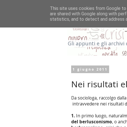
This site uses cookies from Google to d
are shared with Google along with perf
statistics, and to detect and address 
Gli Archivi di
Gli appunti e gli archivi
1 giugno 2011
Nei risultati el
Da sociologa, raccolgo dall
intravvedere nei risultati 
1.
In primo luogo, naturalm
del berlusconismo
, o anc