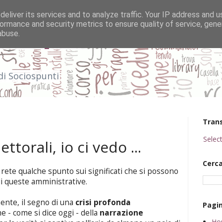
eliver its services and to analyze traffic. Your IP address and 
ormance and security metrics to ensure quality of service, gen
abuse.
 Sociospunti
 di Sociospunti
Tran
Selec
ettorali, io ci vedo ...
Cerca
a rete qualche spunto sui significati che si possono
di queste amministrative.
ente, il segno di una
crisi profonda
Pagi
he - come si dice oggi - della
narrazione
Ho