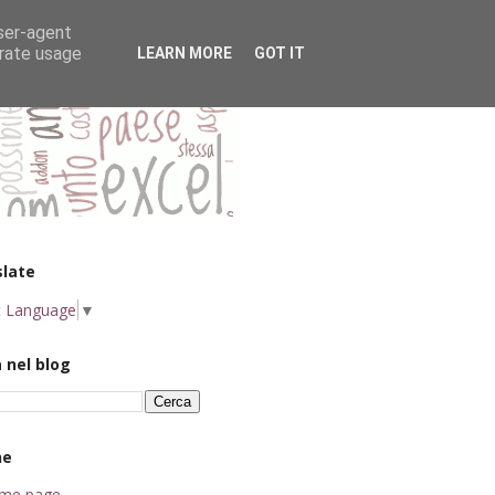
user-agent
erate usage
LEARN MORE
GOT IT
slate
t Language
▼
 nel blog
ne
me page