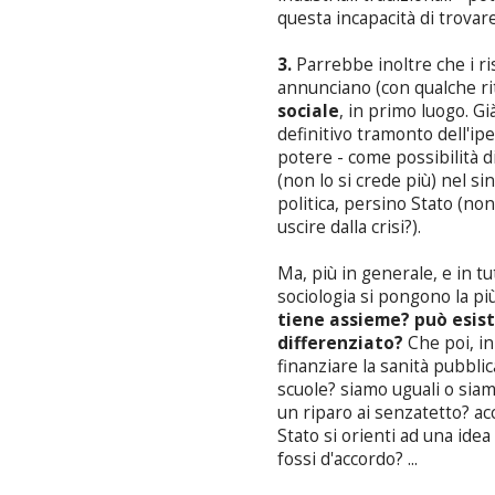
questa incapacità di trovar
3.
Parrebbe inoltre che i ri
annunciano (con qualche r
sociale
, in primo luogo. G
definitivo tramonto dell'ip
potere - come possibilità d
(non lo si crede più) nel si
politica, persino Stato (no
uscire dalla crisi?).
Ma, più in generale, e in tut
sociologia si pongono la più
tiene assieme? può esist
differenziato?
Che poi, in
finanziare la sanità pubblic
scuole? siamo uguali o siam
un riparo ai senzatetto? ac
Stato si orienti ad una idea
fossi d'accordo? ...