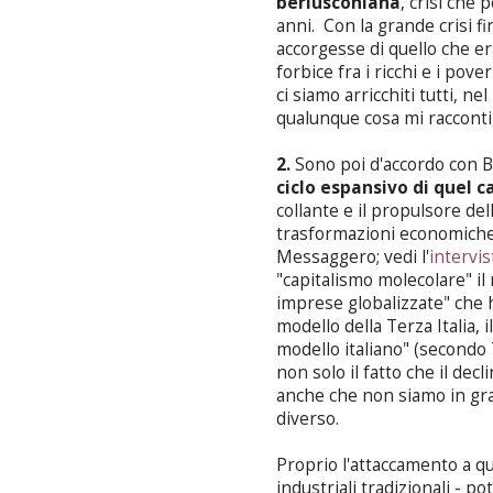
berlusconiana
, crisi che 
anni. Con la grande crisi fi
accorgesse di quello che era
forbice fra i ricchi e i pove
ci siamo arricchiti tutti, n
qualunque cosa mi racconti,
2.
Sono poi d'accordo con Bo
ciclo espansivo di quel 
collante e il propulsore del
trasformazioni economiche 
Messaggero
; vedi l'
intervi
"capitalismo molecolare" il
imprese globalizzate" che h
modello della Terza Italia,
modello italiano" (secondo
non solo il fatto che il decl
anche che non siamo in gra
diverso.
Proprio l'attaccamento a qu
industriali tradizionali -