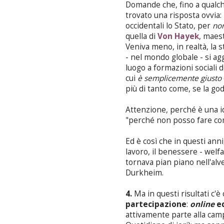
Domande che, fino a qualch
trovato una risposta ovvia:
occidentali lo Stato, per
non
quella di
Von Hayek
, maes
Veniva meno, in realtà, la s
- nel mondo globale - si a
luogo a formazioni sociali 
cui
è semplicemente giusto
più di tanto come, se la god
Attenzione, perché è una ide
"perché non posso fare c
Ed è così che in questi anni,
lavoro, il benessere - welfa
tornava pian piano nell'alv
Durkheim.
4.
Ma in questi risultati c'è
partecipazione
:
online
e
attivamente parte alla cam