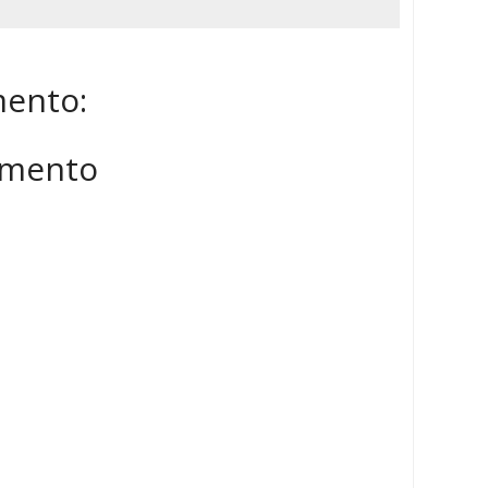
ento:
mmento