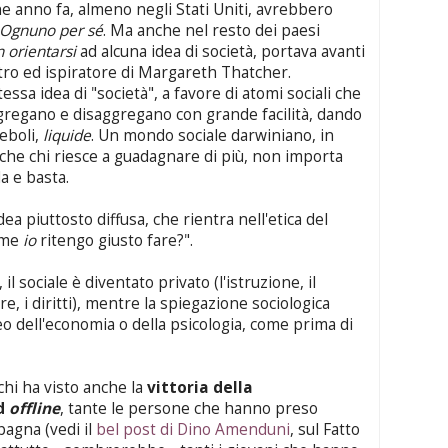
e anno fa, almeno negli Stati Uniti, avrebbero
Ognuno per sé
. Ma anche nel resto dei paesi
 orientarsi
ad alcuna idea di società, portava avanti
tro ed ispiratore di Margareth Thatcher.
tessa idea di "società", a favore di atomi sociali che
ggregano e disaggregano con grande facilità, dando
deboli,
liquide
. Un mondo sociale darwiniano, in
che chi riesce a guadagnare di più, non importa
a e basta.
a piuttosto diffusa, che rientra nell'etica del
ome
io
ritengo giusto fare?".
 il sociale è diventato privato (l'istruzione, il
re, i diritti), mentre la spiegazione sociologica
eo dell'economia o della psicologia, come prima di
 chi ha visto anche la
vittoria della
d
offline
, tante le persone che hanno preso
pagna (vedi il
bel post di Dino Amenduni
, sul Fatto