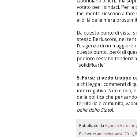
Quotidiano di ieri); ma sop
votato per i sindaci. Per la 
facilmente riescono a fare 
al di là della mera prossimit
Da questo punto di vista, 
stesso Berlusconi, nel tenta
l'esigenza di un maggiore r
questo punto, però: di ques
per loro restano tendenzia
"solidificarle".
5. Forse ci vedo troppe c
a chi legga i commenti di qu
interrogativo. Non è mio, 
della politica che pensando
territorio e comunità, vada
pelle dello Stato
).
Pubblicato da
Agnese Vardane
Etichette:
amministrative 2011
,
B