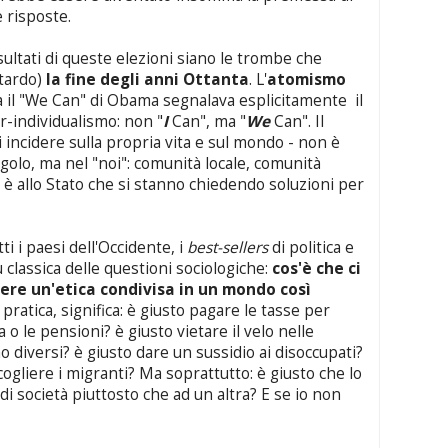
e risposte.
sultati di queste elezioni siano le trombe che
itardo)
la fine degli anni Ottanta
. L'
atomismo
ià il "We Can" di Obama segnalava esplicitamente il
er-individualismo: non "
I
Can", ma "
We
Can". Il
i incidere sulla propria vita e sul mondo - non è
ngolo, ma nel "noi": comunità locale, comunità
n è allo Stato che si stanno chiedendo soluzioni per
ti i paesi dell'Occidente, i
best-sellers
di politica e
 classica delle questioni sociologiche:
cos'è che ci
ere un'etica condivisa in un mondo così
 pratica, significa: è giusto pagare le tasse per
a o le pensioni? è giusto vietare il velo nelle
o diversi? è giusto dare un sussidio ai disoccupati?
cogliere i migranti? Ma soprattutto: è giusto che lo
 di società piuttosto che ad un altra? E se io non