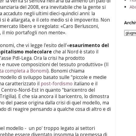
per la verità si sentiva nell'aria da almeno un paio di
Abo
nanziaria del 2008, era inevitabile che la gente si
 accaduto negli ultimi dieci-quindici anni: la
ri si è allargata, e il ceto medio si è impoverito. Non
Archi
el mercato libero e sregolato: «Caro Berlusconi,
 il mio portafogli non mente».
nomi, che vi legge l'esito dell'«
esaurimento del
capitalismo molecolare
che al Nord è stato il
l’asse Pdl-Lega. Ora la crisi ha prodotto
e nuove composizioni del tessuto produttivo» (
Il
sta completa a Bonomi
). Bonomi chiama
 modello di sviluppo basato sulle "piccole e medie
a caratterizzato il
post-fordismo
italiano e il
 il Centro-Nord-Est in quanto "baricentro del
Trigilia
). E che sia ancora il baricentro, lo dimostra
ino del paese origina dalla crisi di quel modello, ma
do di reagire pensando a qualche cosa di altro e di
el modello - un po' troppo legato ai settori
 potrebbe essere diventato insomma la premessa di