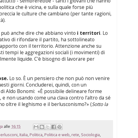
rattutto - sembrerebbe - tanti i giovani che hanno
politica che è vicina, e sulla quale forse più
breccia le culture che cambiano (per tante ragioni,
à).
si può anche dire che abbiano vinto
i territori
. Lo
tivo di rifondare il partito, ha sottolineato
apporto con il territorio. Attenzione anche su
ti tempi le aggregazioni sociali (i movimenti) di
lmente liquide. C'è bisogno di lavorare per
ose.
Lo so. È un pensiero che non può non venire
esti giorni. Concluderei, quindi, con un
è di Aldo Bonomi: «È possibile delineare forme
, e non usando come una clava contro l'altro da sé
no oltre il leghismo e il berlusconismo?» (
Sotto la
ga
alle
16:15
erlusconi
,
Italia
,
Politica
,
Politica e web
,
rete
,
Sociologia
,