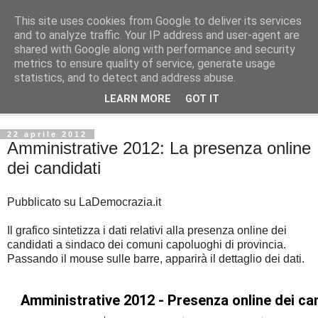
This site uses cookies from Google to deliver its services
Gli Archivi di Sociospunti
and to analyze traffic. Your IP address and user-agent are
shared with Google along with performance and security
metrics to ensure quality of service, generate usage
Gli appunti e gli archivi di Sociospunti
statistics, and to detect and address abuse.
LEARN MORE
GOT IT
▼
22 aprile 2012
Amministrative 2012: La presenza online
dei candidati
Pubblicato su LaDemocrazia.it
Il grafico sintetizza i dati relativi alla presenza online dei
candidati a sindaco dei comuni capoluoghi di provincia.
Passando il mouse sulle barre, apparirà il dettaglio dei dati.